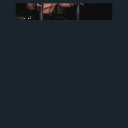
Power Workout: The Future Of
Fitness
Mauris pharetra et ultrices neque. Pretium
fusce velit ut tortor pretium viverra
suspendisse. Et tortor at risus viverra
adipiscing aket.
February 28, 2023
No Comments