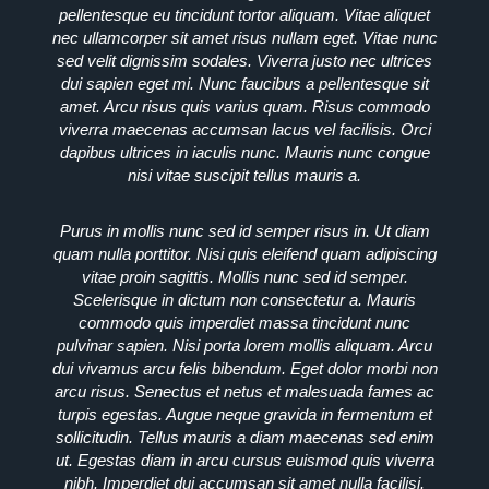
pellentesque eu tincidunt tortor aliquam. Vitae aliquet
nec ullamcorper sit amet risus nullam eget. Vitae nunc
sed velit dignissim sodales. Viverra justo nec ultrices
dui sapien eget mi. Nunc faucibus a pellentesque sit
amet. Arcu risus quis varius quam. Risus commodo
viverra maecenas accumsan lacus vel facilisis. Orci
dapibus ultrices in iaculis nunc. Mauris nunc congue
nisi vitae suscipit tellus mauris a.
Purus in mollis nunc sed id semper risus in. Ut diam
quam nulla porttitor. Nisi quis eleifend quam adipiscing
vitae proin sagittis. Mollis nunc sed id semper.
Scelerisque in dictum non consectetur a. Mauris
commodo quis imperdiet massa tincidunt nunc
pulvinar sapien. Nisi porta lorem mollis aliquam. Arcu
dui vivamus arcu felis bibendum. Eget dolor morbi non
arcu risus. Senectus et netus et malesuada fames ac
turpis egestas. Augue neque gravida in fermentum et
sollicitudin. Tellus mauris a diam maecenas sed enim
ut. Egestas diam in arcu cursus euismod quis viverra
nibh. Imperdiet dui accumsan sit amet nulla facilisi.