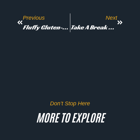
Previous
Next
Fluffy Gluten-Free Chocolatecakes For Breakfast
Take A Break And Have Some Fun
Don’t Stop Here
MORE TO EXPLORE